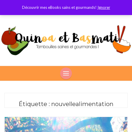
Découvrir mes eBooks sains et gourmands!
Ignorer
Étiquette :
nouvellealimentation