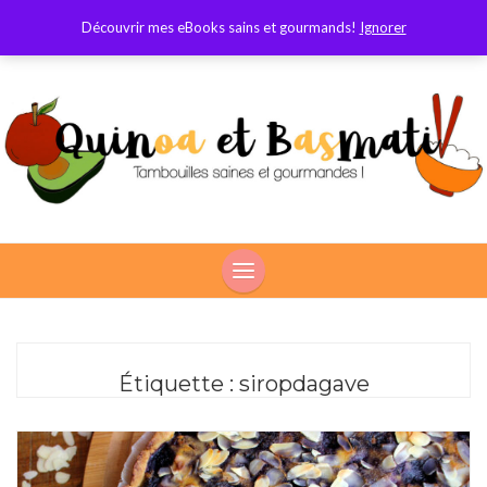
Découvrir mes eBooks sains et gourmands!
Ignorer
Étiquette :
siropdagave